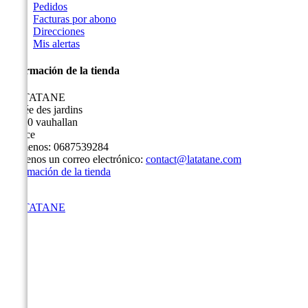
Pedidos
Facturas por abono
Direcciones
Mis alertas
Información de la tienda
LA TATANE
3 allée des jardins
91430 vauhallan
France
Llámenos:
0687539284
Envíenos un correo electrónico:
contact@latatane.com
Información de la tienda
LA TATANE