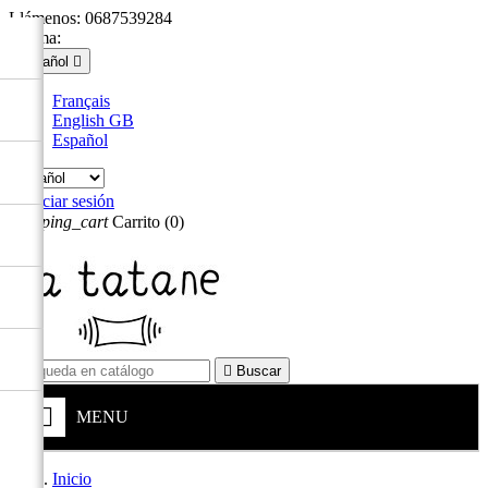
Llámenos:
0687539284
Idioma:
Español

Français
English GB
Español

Iniciar sesión
shopping_cart
Carrito
(0)


Buscar
MENU
Inicio