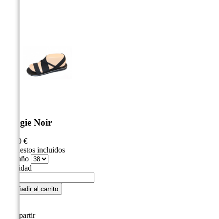



Boogie Noir
35,00 €
Impuestos incluidos
Tamaño
Cantidad

Añadir al carrito
Compartir