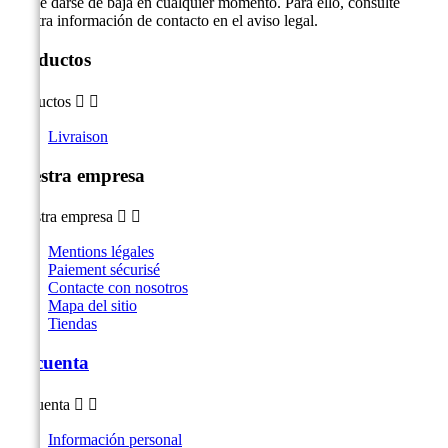
Puede darse de baja en cualquier momento. Para ello, consulte
nuestra información de contacto en el aviso legal.
Productos
Productos


Livraison
Nuestra empresa
Nuestra empresa


Mentions légales
Paiement sécurisé
Contacte con nosotros
Mapa del sitio
Tiendas
Su cuenta
Su cuenta


Información personal