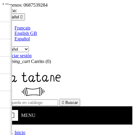
Llámenos:
0687539284
Idioma:
Español

Français
English GB
Español

Iniciar sesión
shopping_cart
Carrito
(0)


Buscar
MENU
Inicio