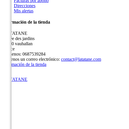
Facturas por abono
Direcciones
Mis alertas
Información de la tienda
LA TATANE
3 allée des jardins
91430 vauhallan
France
Llámenos:
0687539284
Envíenos un correo electrónico:
contact@latatane.com
Información de la tienda
LA TATANE