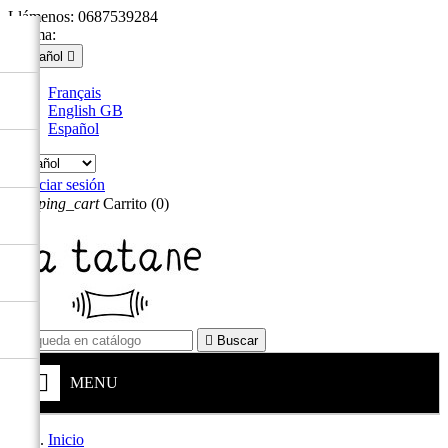
Llámenos:
0687539284
Idioma:
Español

Français
English GB
Español

Iniciar sesión
shopping_cart
Carrito
(0)


Buscar
MENU
Inicio