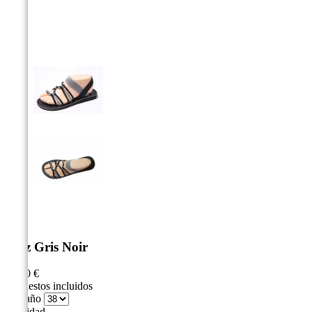



Jazz Gris Noir
35,00 €
Impuestos incluidos
Tamaño
Cantidad