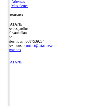
Adresses
Mes alertes
Informations
LA TATANE
3 allée des jardins
91430 vauhallan
France
Appelez-nous :
0687539284
Écrivez-nous :
contact@latatane.com
Informations
LA TATANE