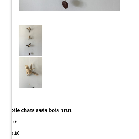



mobile chats assis bois brut
23,00 €
TTC
Quantité