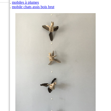
mobiles à plumes
mobile chats assis bois brut