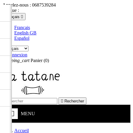
Appelez-nous :
0687539284
Langue :
Français

Français
English GB
Español

Connexion
shopping_cart
Panier
(0)


Rechercher
MENU
Accueil