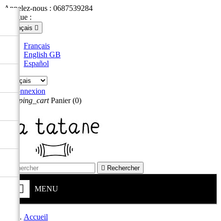
Appelez-nous :
0687539284
Langue :
Français

Français
English GB
Español

Connexion
shopping_cart
Panier
(0)


Rechercher
MENU
Accueil